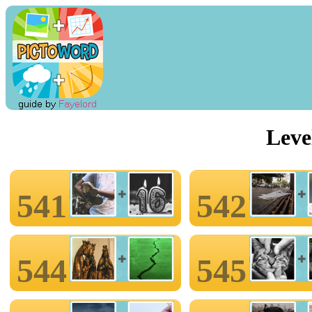
Leve
541
542
544
545